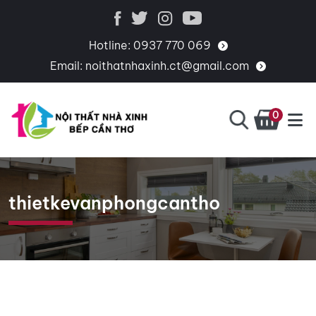
Hotline:
0937 770 069
Email:
noithatnhaxinh.ct@gmail.com
0
BẾP
CHUYÊN
CẦN
THIẾT
THƠ
KẾ,
thietkevanphongcantho
THI
CÔNG,
CUNG
CẤP
PHỤ