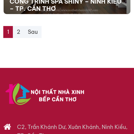
CÔNG TRÌNH SPA SHINY – NINH KIỀU
– TP. CẦN THƠ
XEM THÊM
1
2
Sau
C2, Trần Khánh Dư, Xuân Khánh, Ninh Kiều,