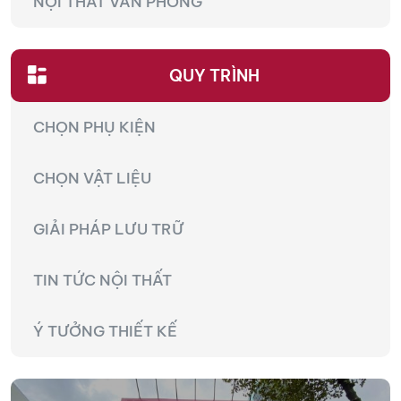
NỘI THẤT VĂN PHÒNG
QUY TRÌNH
CHỌN PHỤ KIỆN
CHỌN VẬT LIỆU
GIẢI PHÁP LƯU TRỮ
TIN TỨC NỘI THẤT
Ý TƯỞNG THIẾT KẾ