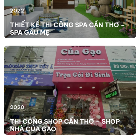
2022
THIẾT KẾ THI CÔNG SPA CẦN THƠ –
SPA GẤU MẸ
XEM THÊM
2020
THI CÔNG SHOP CẦN THƠ – SHOP
NHÀ CỦA GẠO