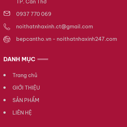
TP. Cần Thơ
0937 770 069
noithatnhaxinh.ct@gmail.com
bepcantho.vn - noithatnhaxinh247.com
DANH MỤC
Trang chủ
GIỚI THIỆU
SẢN PHẨM
LIÊN HỆ