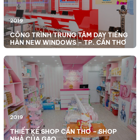
2019
CÔNG TRÌNH TRUNG TÂM DẠY TIẾNG
HÀN NEW WINDOWS – TP. CẦN THƠ
XEM THÊM
2019
THIẾT KẾ SHOP CẦN THƠ – SHOP
NHÀ CỦA GẠO