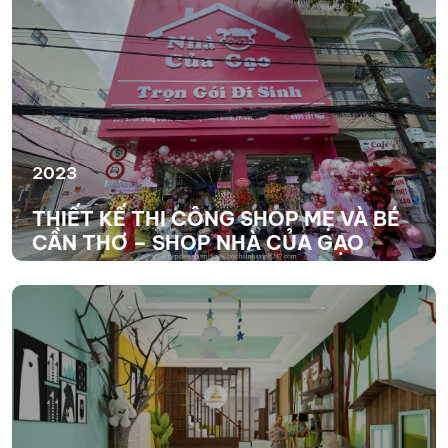
2023
THIẾT KẾ THI CÔNG SHOP MẸ VÀ BÉ
CẦN THƠ – SHOP NHÀ CỦA GẠO
XEM THÊM