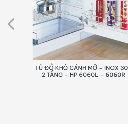
NOX 304
TỦ ĐỒ KHÔ CÁNH MỞ – INOX 3
 6060R
6 TẦNG 12 RỔ – GK01.450