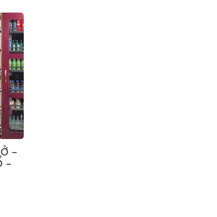
Ở –
Ổ –