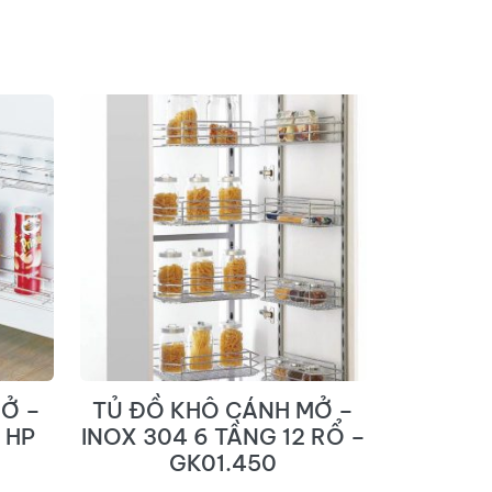
Ở –
TỦ ĐỒ KHÔ CÁNH MỞ –
 HP
INOX 304 6 TẦNG 12 RỔ –
GK01.450