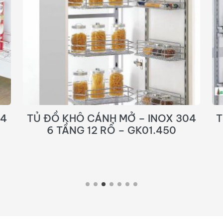
04
TỦ ĐỒ KHÔ CÁNH MỞ – INOX 304
T
NAN DẸT – FBO 450 – 600