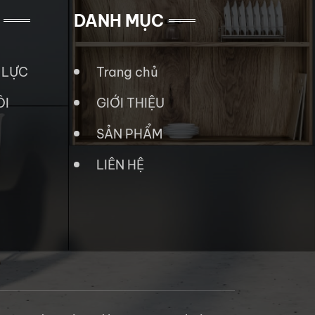
DANH MỤC
 LỰC
Trang chủ
ÔI
GIỚI THIỆU
SẢN PHẨM
LIÊN HỆ