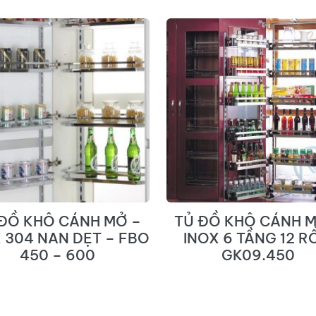
 ĐỒ KHÔ CÁNH MỞ –
TỦ ĐỒ KHÔ CÁNH M
 304 NAN DẸT – FBO
INOX 6 TẦNG 12 R
450 – 600
GK09.450