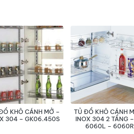
 ĐỒ KHÔ CÁNH MỞ –
TỦ ĐỒ KHÔ CÁNH M
X 304 – GK06.450S
INOX 304 2 TẦNG –
6060L – 6060R