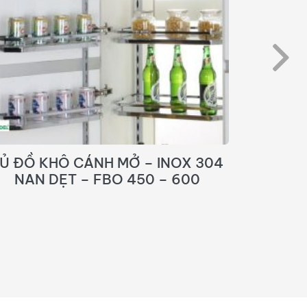
Ủ ĐỒ KHÔ CÁNH MỞ – INOX 304
Mâm Xoa
– GK06.450S
Ino