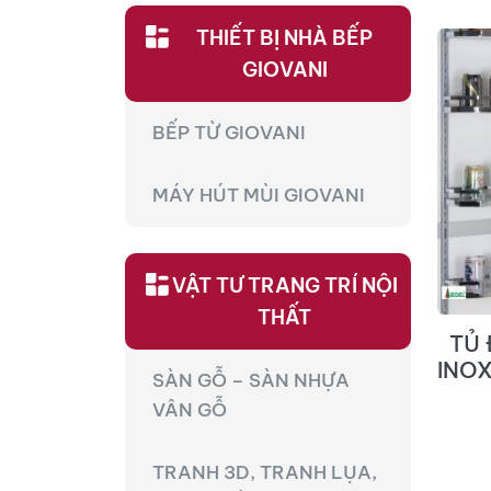
THIẾT BỊ NHÀ BẾP
GIOVANI
BẾP TỪ GIOVANI
MÁY HÚT MÙI GIOVANI
VẬT TƯ TRANG TRÍ NỘI
THẤT
TỦ
INOX
SÀN GỖ – SÀN NHỰA
VÂN GỖ
TRANH 3D, TRANH LỤA,