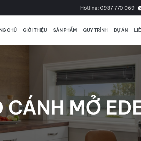
Hotline:
0937 770 069
NG CHỦ
GIỚI THIỆU
SẢN PHẨM
QUY TRÌNH
DỰ ÁN
LI
Ô CÁNH MỞ ED