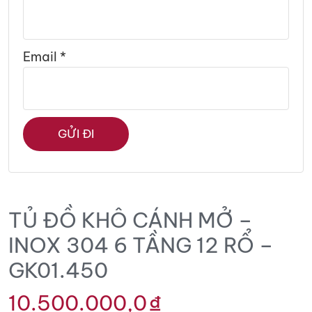
Email
*
TỦ ĐỒ KHÔ CÁNH MỞ –
INOX 304 6 TẦNG 12 RỔ –
GK01.450
10.500.000,0
₫