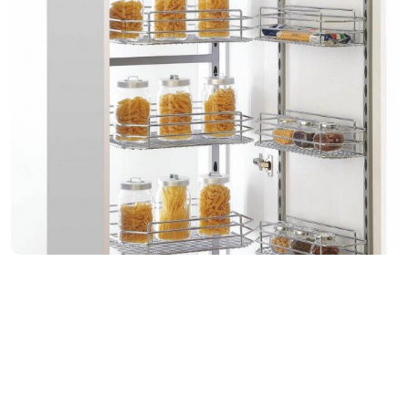
KIỆN
NGÀNH
BẾP