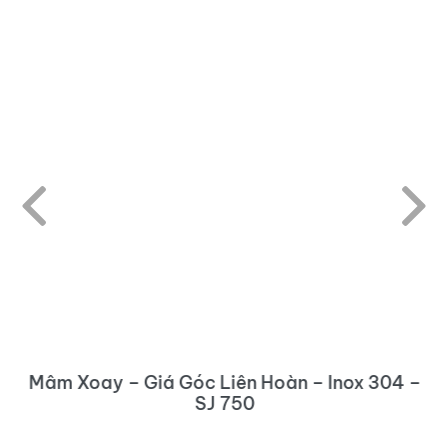
304
6
TẦNG
12
RỔ
-
GK01.450
số
lượng
Mâm Xoay – Giá Góc Liên Hoàn – Inox 304 –
SJ 750