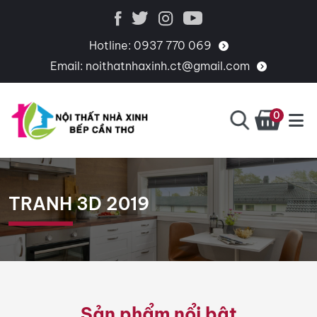
Hotline:
0937 770 069
Email:
noithatnhaxinh.ct@gmail.com
0
BẾP
CHUYÊN
CẦN
THIẾT
THƠ
KẾ,
TRANH 3D 2019
THI
CÔNG,
CUNG
CẤP
PHỤ
Sản phẩm nổi bật