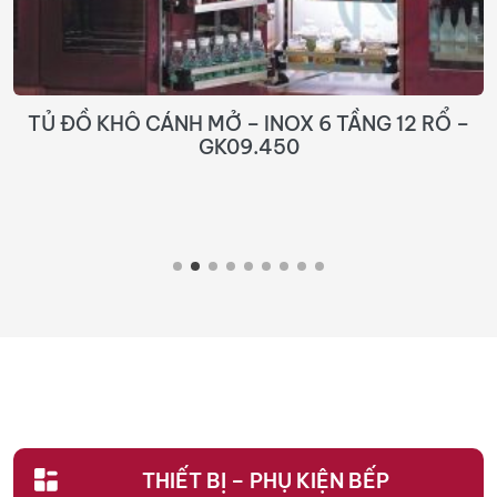
TỦ ĐỒ KHÔ CÁNH MỞ – INOX 6 TẦNG 12 RỔ –
GK09.450
THIẾT BỊ – PHỤ KIỆN BẾP