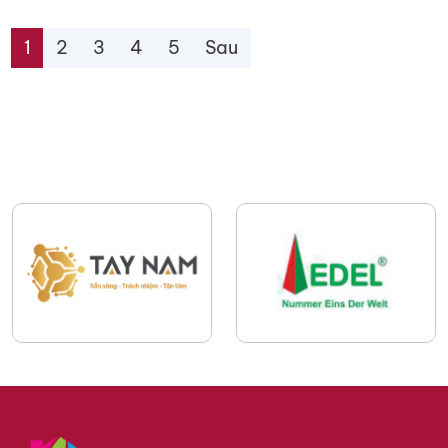
1
2
3
4
5
Sau