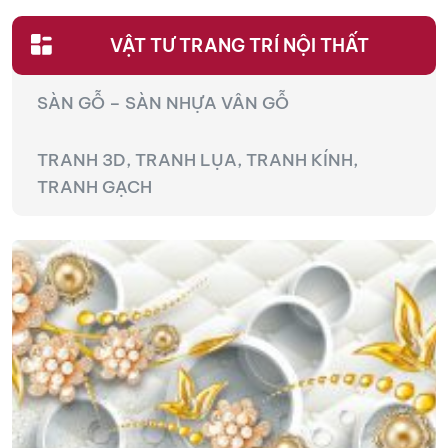
VẬT TƯ TRANG TRÍ NỘI THẤT
SÀN GỖ – SÀN NHỰA VÂN GỖ
TRANH 3D, TRANH LỤA, TRANH KÍNH,
TRANH GẠCH