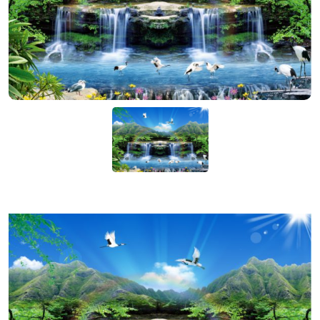
KIỆN
NGÀNH
BẾP