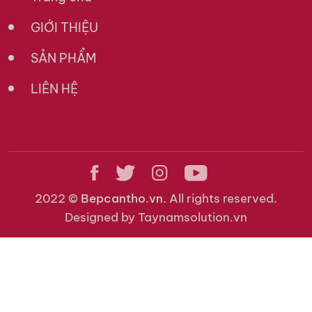
GIỚI THIỆU
SẢN PHẨM
LIÊN HỆ
2022 ©
Bepcantho.vn.
All rights reserved.
Designed by Taynamsolution.vn