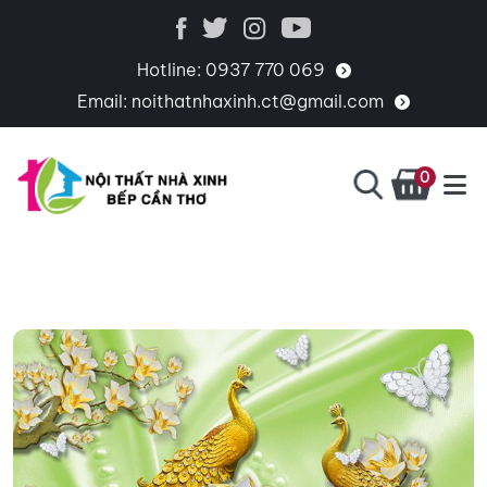
Hotline:
0937 770 069
Email:
noithatnhaxinh.ct@gmail.com
0
BẾP
CHUYÊN
CẦN
THIẾT
THƠ
KẾ,
THI
CÔNG,
CUNG
CẤP
PHỤ