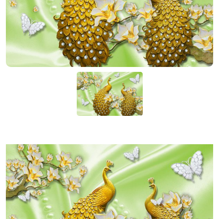
KIỆN
NGÀNH
BẾP