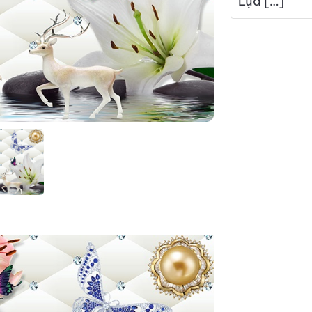
Lụa […]