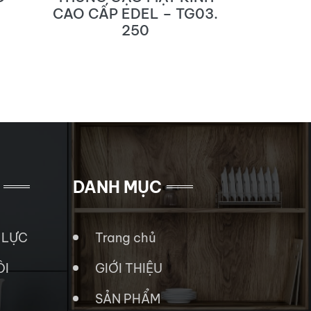
CAO CẤP EDEL – TG03.
304
250
DANH MỤC
 LỰC
Trang chủ
ÔI
GIỚI THIỆU
SẢN PHẨM