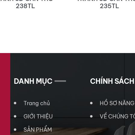
238TL
235TL
DANH MỤC
CHÍNH SÁCH
Trang chủ
HỒ SƠ NĂNG
GIỚI THIỆU
VỀ CHÚNG T
SẢN PHẨM