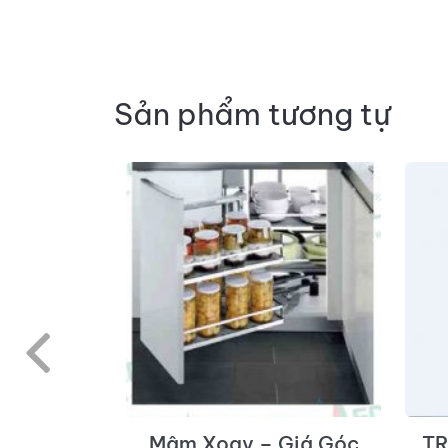
Sản phẩm tương tự
N THƠ –
Mâm Xoay – Giá Góc
TR