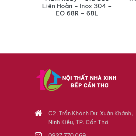
L
Liên Hoàn – Inox 304 –
EO 68R – 68L
C2, Trần Khánh Dư, Xuân Khánh,
Ninh Kiều, TP. Cần Thơ
0937 770 069