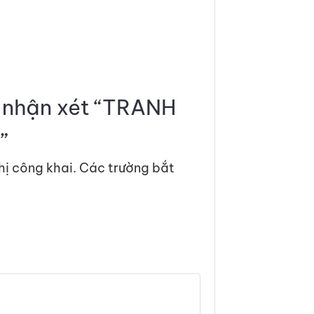
n nhận xét “TRANH
”
hị công khai.
Các trường bắt