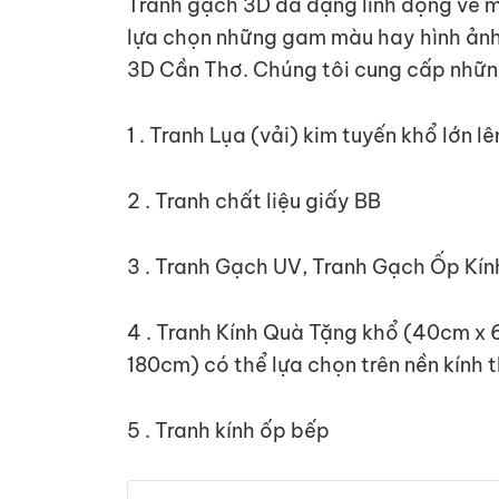
Tranh gạch 3D đa dạng linh động về mà
lựa chọn những gam màu hay hình ảnh 
3D Cần Thơ. Chúng tôi cung cấp nhữn
1 . Tranh Lụa (vải) kim tuyến khổ lớn 
2 . Tranh chất liệu giấy BB
3 . Tranh Gạch UV, Tranh Gạch Ốp Kín
4 . Tranh Kính Quà Tặng khổ (40cm x 
180cm) có thể lựa chọn trên nền kính 
5 . Tranh kính ốp bếp