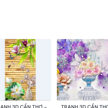
ANH 3D CẦN THƠ –
TRANH 3D CẦN TH