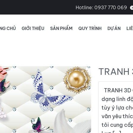
Hotline:
0937 770 069
NG CHỦ
GIỚI THIỆU
SẢN PHẨM
QUY TRÌNH
DỰ ÁN
LI
TRANH 
TRANH 3D C
dạng linh đ
tùy ý lựa c
văn yêu thí
tôi cung cấ