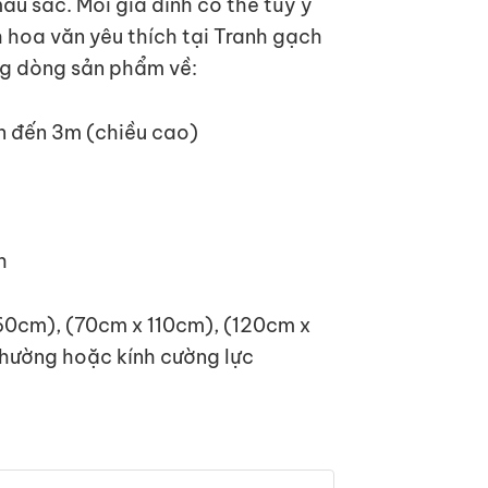
u sắc. Mỗi gia đình có thể tùy ý
hoa văn yêu thích tại Tranh gạch
g dòng sản phẩm về:
lên đến 3m (chiều cao)
h
60cm), (70cm x 110cm), (120cm x
thường hoặc kính cường lực