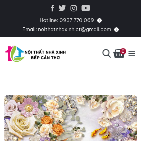
Hotline:
0937 770 069
Email:
noithatnhaxinh.ct@gmail.com
0
BẾP
CHUYÊN
CẦN
THIẾT
THƠ
KẾ,
THI
CÔNG,
CUNG
CẤP
PHỤ