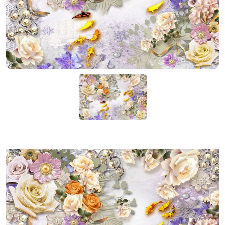
KIỆN
NGÀNH
BẾP