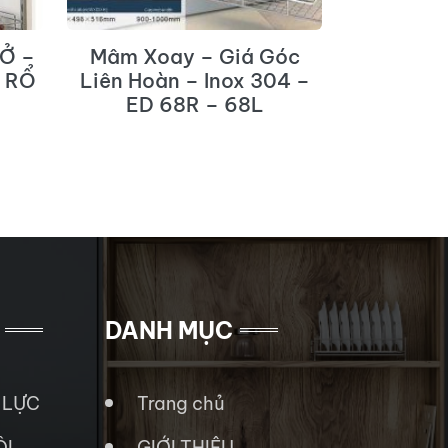
Ở –
Mâm Xoay – Giá Góc
TRANH 
2 RỔ
Liên Hoàn – Inox 304 –
ED 68R – 68L
DANH MỤC
 LỰC
Trang chủ
ÔI
GIỚI THIỆU