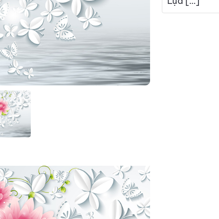
Lụa […]