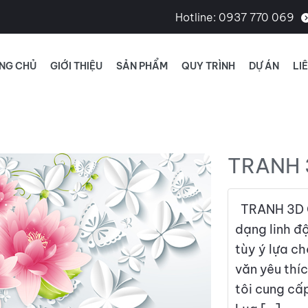
Hotline:
0937 770 069
NG CHỦ
GIỚI THIỆU
SẢN PHẨM
QUY TRÌNH
DỰ ÁN
LI
TRANH 
TRANH 3D C
dạng linh đ
tùy ý lựa c
văn yêu thí
tôi cung cấ