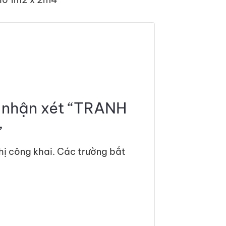
n nhận xét “TRANH
”
hị công khai.
Các trường bắt