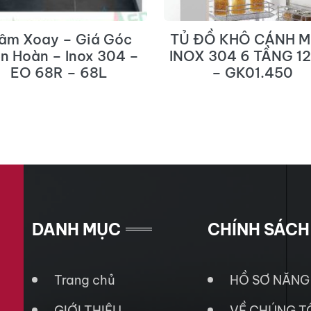
âm Xoay – Giá Góc
TỦ ĐỒ KHÔ CÁNH M
ên Hoàn – Inox 304 –
INOX 304 6 TẦNG 1
EO 68R – 68L
– GK01.450
DANH MỤC
CHÍNH SÁCH
Trang chủ
HỒ SƠ NĂNG
GIỚI THIỆU
VỀ CHÚNG T