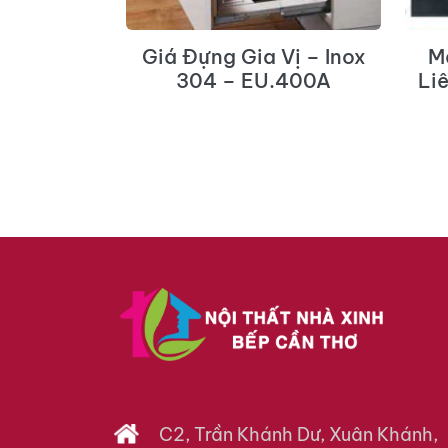
ẶT KÍNH
Giá Đựng Gia Vị – Inox
M
 – TG03.
304 – EU.400A
Li
C2, Trần Khánh Dư, Xuân Khánh,