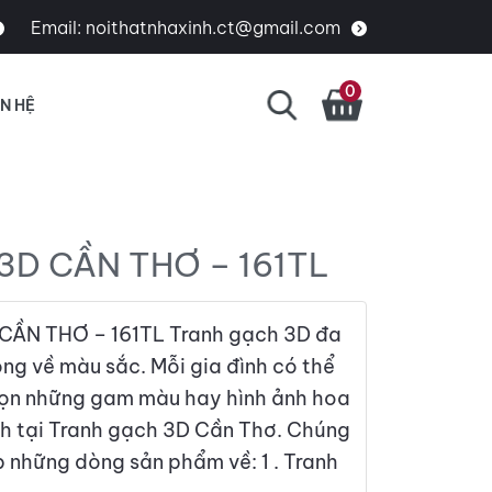
Email:
noithatnhaxinh.ct@gmail.com
0
ÊN HỆ
3D CẦN THƠ – 161TL
ẦN THƠ – 161TL Tranh gạch 3D đa
ộng về màu sắc. Mỗi gia đình có thể
họn những gam màu hay hình ảnh hoa
ch tại Tranh gạch 3D Cần Thơ. Chúng
p những dòng sản phẩm về: 1 . Tranh