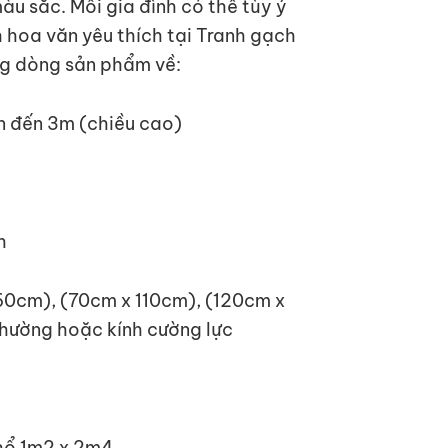
u sắc. Mỗi gia đình có thể tùy ý
hoa văn yêu thích tại Tranh gạch
g dòng sản phẩm về:
lên đến 3m (chiều cao)
h
60cm), (70cm x 110cm), (120cm x
thường hoặc kính cường lực
khổ 1m2 x 2m4