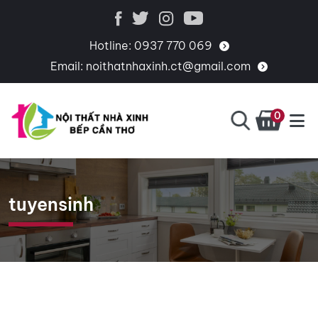
Hotline:
0937 770 069
Email:
noithatnhaxinh.ct@gmail.com
0
BẾP
CHUYÊN
CẦN
THIẾT
THƠ
KẾ,
tuyensinh
THI
CÔNG,
CUNG
CẤP
PHỤ