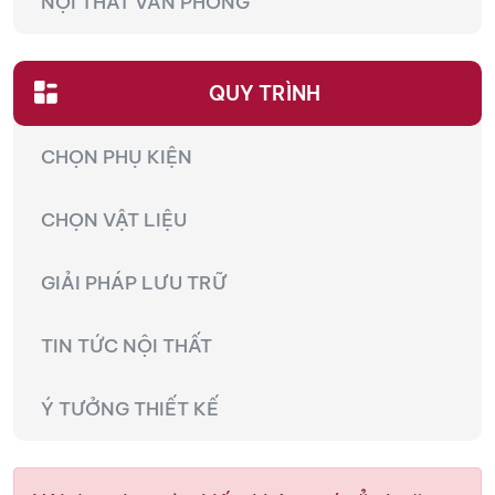
NỘI THẤT VĂN PHÒNG
QUY TRÌNH
CHỌN PHỤ KIỆN
CHỌN VẬT LIỆU
GIẢI PHÁP LƯU TRỮ
TIN TỨC NỘI THẤT
Ý TƯỞNG THIẾT KẾ