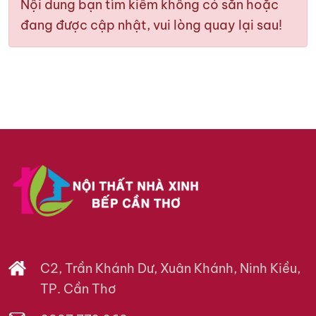
Nội dung bạn tìm kiếm không có sẳn hoặc
đang được cập nhật, vui lòng quay lại sau!
C2, Trần Khánh Dư, Xuân Khánh, Ninh Kiều,
TP. Cần Thơ