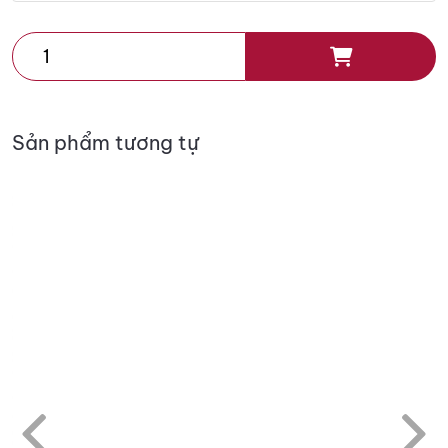
VÒI
RỬA
CHÉN
TORO-
Sản phẩm tương tự
K079
số
lượng