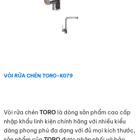
KIỆN
NGÀNH
BẾP
VÒI RỬA CHÉN TORO-K079
Vòi rửa chén
TORO
là dòng sản phẩm cao cấp
nhập khẩu linh kiện chính hãng với nhiều kiểu
dáng phong phú đa dạng với đủ mọi kích thước,
sản phẩm của
TORO
được phân phối và bảo