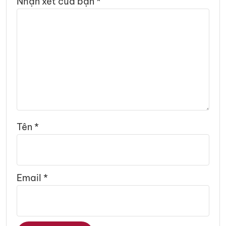
Nhận xét của bạn
*
Tên
*
Email
*