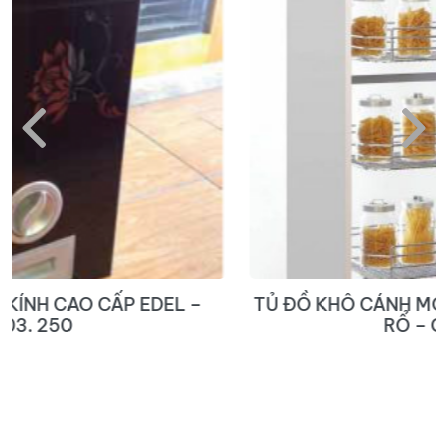
TỦ ĐỒ KHÔ CÁNH MỞ – INOX 304 6 TẦNG 12
RỔ – GK01.450