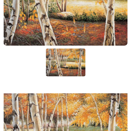
KIỆN
NGÀNH
BẾP