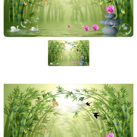
KIỆN
NGÀNH
BẾP