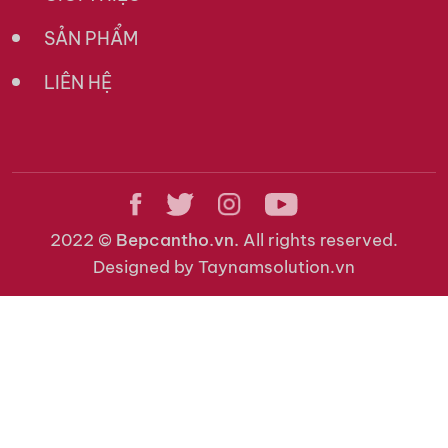
SẢN PHẨM
LIÊN HỆ
2022 ©
Bepcantho.vn.
All rights reserved.
Designed by Taynamsolution.vn