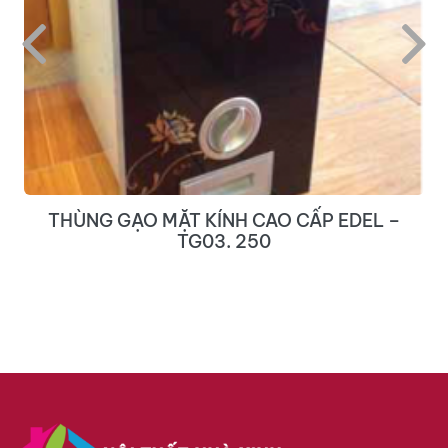
THÙNG GẠO MẶT KÍNH CAO CẤP EDEL –
TG03. 250