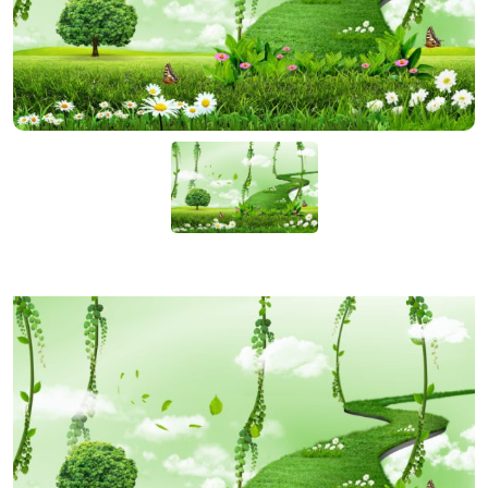
KIỆN
NGÀNH
BẾP