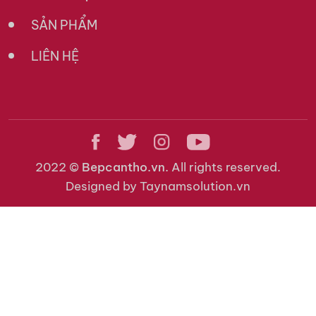
SẢN PHẨM
LIÊN HỆ
2022 ©
Bepcantho.vn.
All rights reserved.
Designed by Taynamsolution.vn