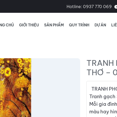
Hotline:
0937 770 069
NG CHỦ
GIỚI THIỆU
SẢN PHẨM
QUY TRÌNH
DỰ ÁN
LI
TRANH 
THƠ – 
TRANH PHO
Tranh gạch 
Mỗi gia đìn
màu hay hìn