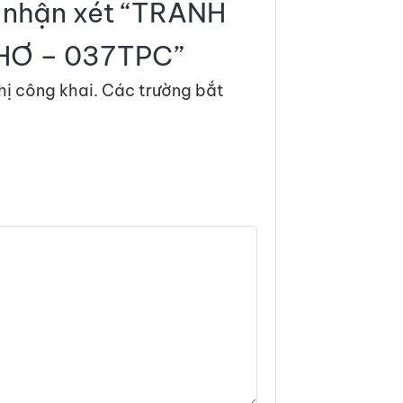
n nhận xét “TRANH
HƠ – 037TPC”
hị công khai.
Các trường bắt