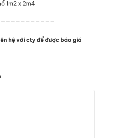
khổ 1m2 x 2m4
————————————
iên hệ với cty để được báo giá
m