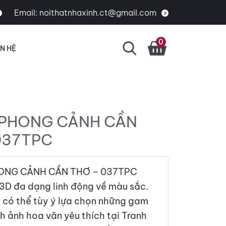
Email:
noithatnhaxinh.ct@gmail.com
0
ÊN HỆ
PHONG CẢNH CẦN
037TPC
NG CẢNH CẦN THƠ – 037TPC
3D đa dạng linh động về màu sắc.
h có thể tùy ý lựa chọn những gam
h ảnh hoa văn yêu thích tại Tranh