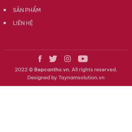
SẢN PHẨM
LIÊN HỆ
2022 ©
Bepcantho.vn.
All rights reserved.
Designed by Taynamsolution.vn