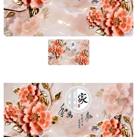
KIỆN
NGÀNH
BẾP