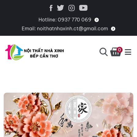
Hotline:
0937 770 069
Email:
noithatnhaxinh.ct@gmail.com
0
BẾP
CHUYÊN
CẦN
THIẾT
THƠ
KẾ,
THI
CÔNG,
CUNG
CẤP
PHỤ