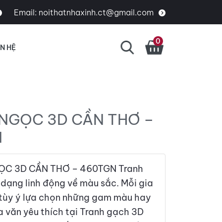
Email:
noithatnhaxinh.ct@gmail.com
0
ÊN HỆ
NGỌC 3D CẦN THƠ –
N
C 3D CẦN THƠ – 460TGN Tranh
dạng linh động về màu sắc. Mỗi gia
 tùy ý lựa chọn những gam màu hay
a văn yêu thích tại Tranh gạch 3D