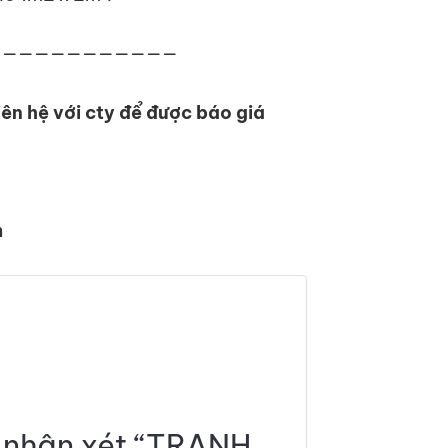
————————————
iên hệ với cty để được báo giá
m
n nhận xét “TRANH