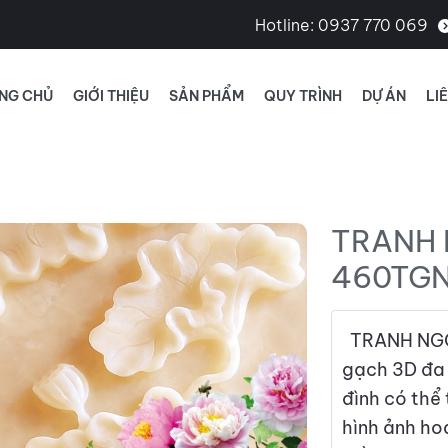
Hotline:
0937 770 069
NG CHỦ
GIỚI THIỆU
SẢN PHẨM
QUY TRÌNH
DỰ ÁN
LI
TRANH 
460TG
TRANH NGỌ
gạch 3D đa 
đình có thể
hình ảnh ho