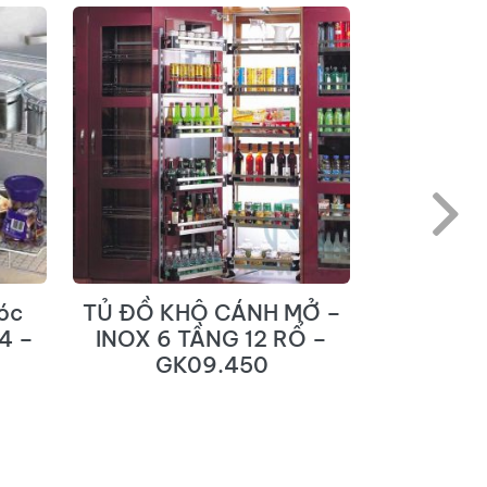
óc
TỦ ĐỒ KHÔ CÁNH MỞ –
Mâm Xo
4 –
INOX 6 TẦNG 12 RỔ –
Liên Hoà
GK09.450
EU 