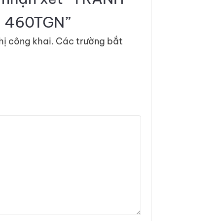
 460TGN”
hị công khai.
Các trường bắt