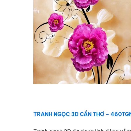
TRANH NGỌC 3D CẦN THƠ – 460TG