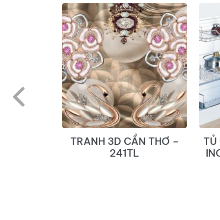
N THƠ –
TRANH 3D CẦN THƠ –
TỦ
L
241TL
IN