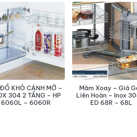
 ĐỒ KHÔ CÁNH MỞ –
Mâm Xoay – Giá G
OX 304 2 TẦNG – HP
Liên Hoàn – Inox 30
6060L – 6060R
ED 68R – 68L