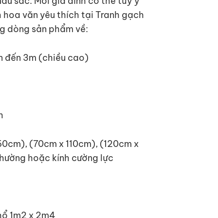
u sắc. Mỗi gia đình có thể tùy ý
hoa văn yêu thích tại Tranh gạch
g dòng sản phẩm về:
lên đến 3m (chiều cao)
h
60cm), (70cm x 110cm), (120cm x
thường hoặc kính cường lực
khổ 1m2 x 2m4