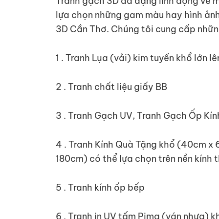
Tranh gạch 3D đa dạng linh động về mà
lựa chọn những gam màu hay hình ảnh 
3D Cần Thơ. Chúng tôi cung cấp nhữn
1 . Tranh Lụa (vải) kim tuyến khổ lớn 
2 . Tranh chất liệu giấy BB
3 . Tranh Gạch UV, Tranh Gạch Ốp Kín
4 . Tranh Kính Quà Tặng khổ (40cm x 
180cm) có thể lựa chọn trên nền kính 
5 . Tranh kính ốp bếp
6 . Tranh in UV tấm Pima (ván nhựa) 