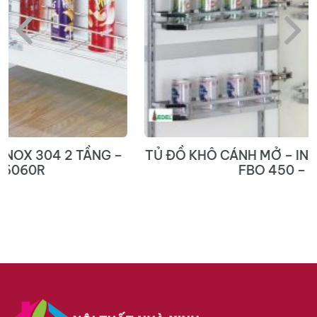
TỦ ĐỒ KHÔ CÁNH MỞ – INOX 304 NAN DẸT –
FBO 450 – 600