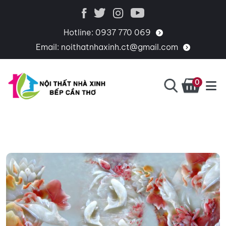
Hotline:
0937 770 069
Email:
noithatnhaxinh.ct@gmail.com
0
BẾP
CHUYÊN
CẦN
THIẾT
THƠ
KẾ,
THI
CÔNG,
CUNG
CẤP
PHỤ