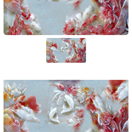
KIỆN
NGÀNH
BẾP