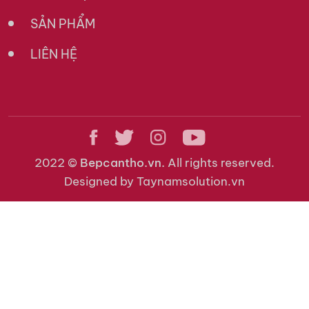
SẢN PHẨM
LIÊN HỆ
2022 ©
Bepcantho.vn.
All rights reserved.
Designed by Taynamsolution.vn