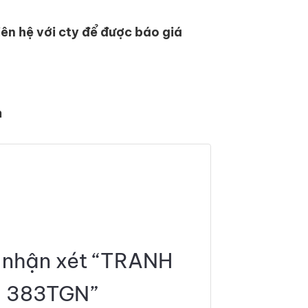
iên hệ với cty để được báo giá
m
n nhận xét “TRANH
 383TGN”