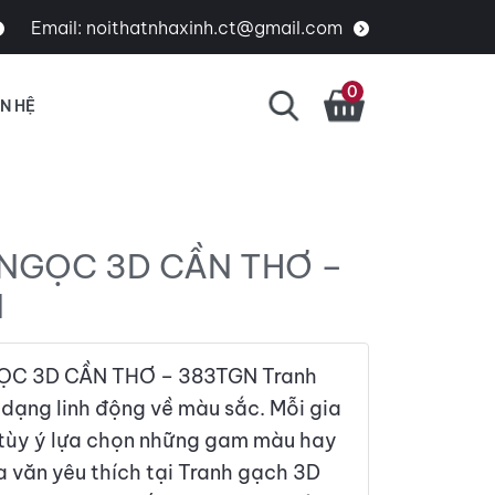
Email:
noithatnhaxinh.ct@gmail.com
0
ÊN HỆ
NGỌC 3D CẦN THƠ –
N
C 3D CẦN THƠ – 383TGN Tranh
dạng linh động về màu sắc. Mỗi gia
 tùy ý lựa chọn những gam màu hay
a văn yêu thích tại Tranh gạch 3D