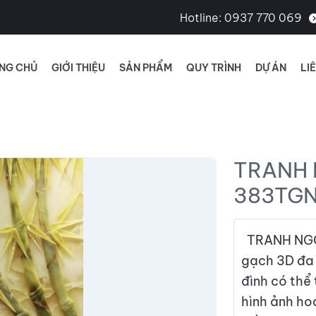
Hotline:
0937 770 069
NG CHỦ
GIỚI THIỆU
SẢN PHẨM
QUY TRÌNH
DỰ ÁN
LI
TRANH 
383TG
TRANH NGỌ
gạch 3D đa 
đình có thể
hình ảnh ho