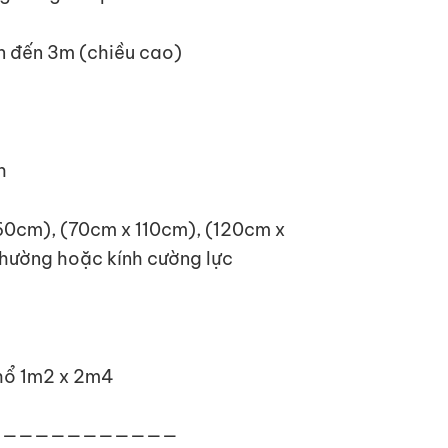
lên đến 3m (chiều cao)
h
60cm), (70cm x 110cm), (120cm x
thường hoặc kính cường lực
khổ 1m2 x 2m4
————————————