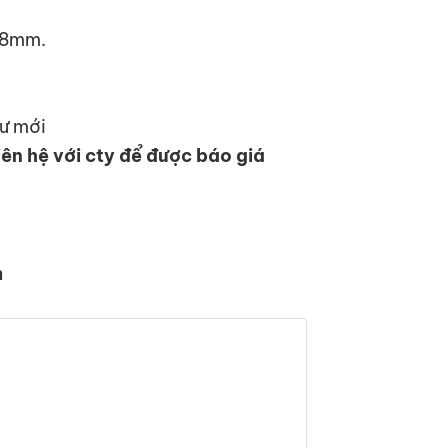
 8mm.
hư mới
iên hệ với cty để được báo giá
m