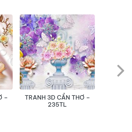
Ơ –
TRANH 3D CẦN THƠ –
TRANH 
235TL