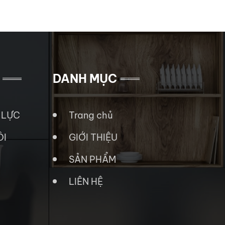
DANH MỤC
 LỰC
Trang chủ
ÔI
GIỚI THIỆU
SẢN PHẨM
LIÊN HỆ