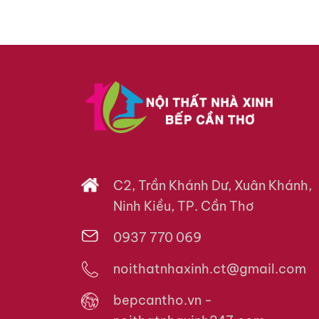
C2, Trần Khánh Dư, Xuân Khánh,
Ninh Kiều, TP. Cần Thơ
0937 770 069
noithatnhaxinh.ct@gmail.com
bepcantho.vn -