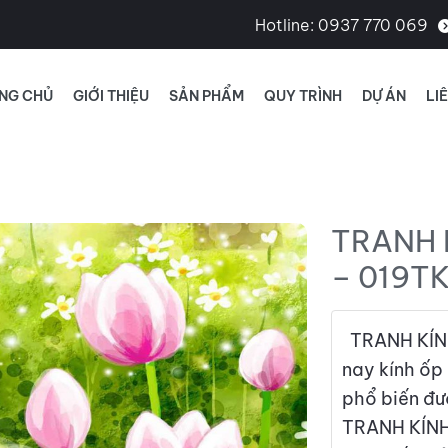
Hotline:
0937 770 069
NG CHỦ
GIỚI THIỆU
SẢN PHẨM
QUY TRÌNH
DỰ ÁN
LI
TRANH 
– 019T
TRANH KÍNH
nay kính ốp 
phổ biến đư
TRANH KÍNH