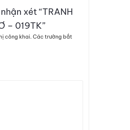
n nhận xét “TRANH
Ơ – 019TK”
hị công khai.
Các trường bắt