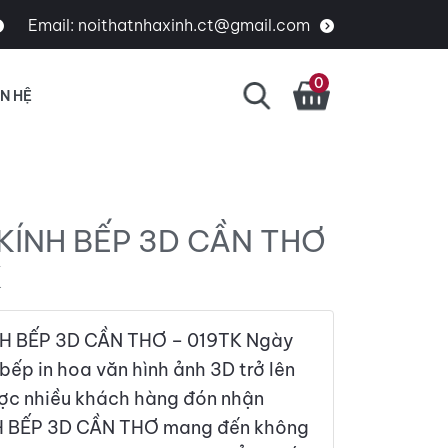
Email:
noithatnhaxinh.ct@gmail.com
0
ÊN HỆ
KÍNH BẾP 3D CẦN THƠ
K
 BẾP 3D CẦN THƠ – 019TK Ngày
bếp in hoa văn hình ảnh 3D trở lên
ợc nhiều khách hàng đón nhận
 BẾP 3D CẦN THƠ mang đến không