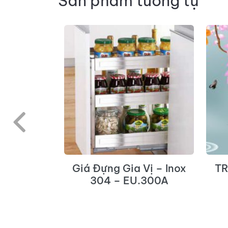
Sản phẩm tương tự
ẶT KÍNH
Giá Đựng Gia Vị – Inox
TR
 – TG03.
304 – EU.300A