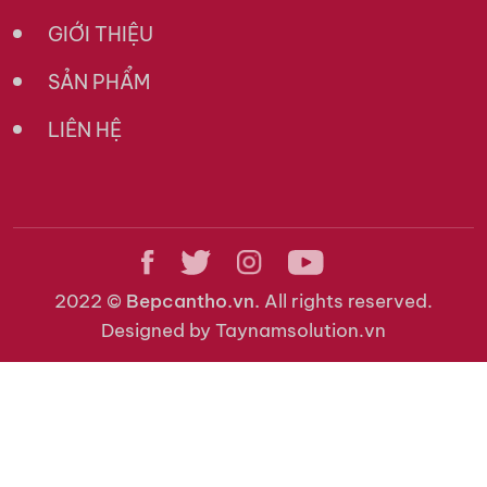
GIỚI THIỆU
SẢN PHẨM
LIÊN HỆ
2022 ©
Bepcantho.vn.
All rights reserved.
Designed by Taynamsolution.vn