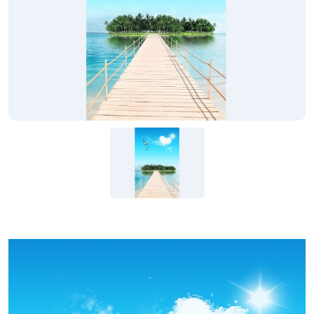
KIỆN
NGÀNH
BẾP