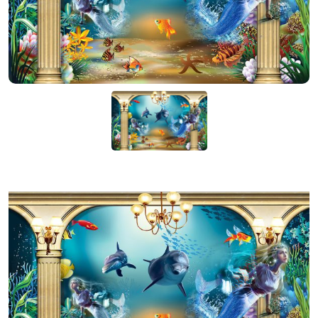
KIỆN
NGÀNH
BẾP