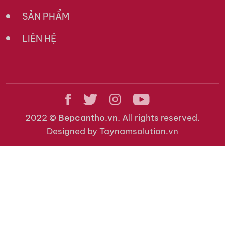
SẢN PHẨM
LIÊN HỆ
2022 ©
Bepcantho.vn.
All rights reserved.
Designed by Taynamsolution.vn