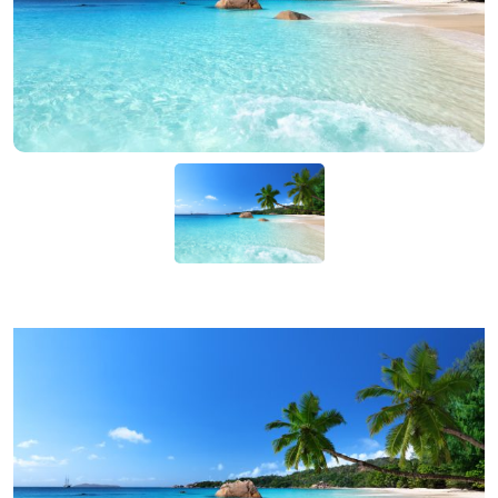
KIỆN
NGÀNH
BẾP