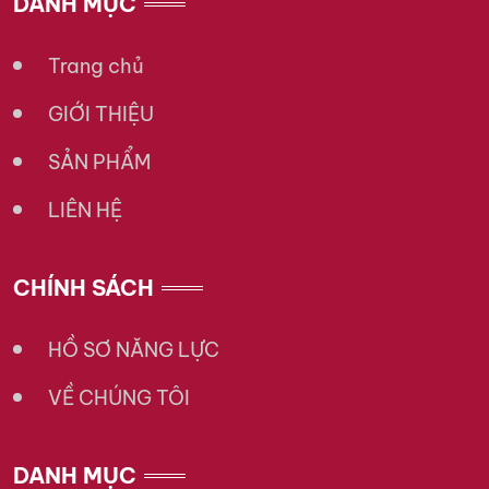
DANH MỤC
Trang chủ
GIỚI THIỆU
SẢN PHẨM
LIÊN HỆ
CHÍNH SÁCH
HỒ SƠ NĂNG LỰC
VỀ CHÚNG TÔI
DANH MỤC