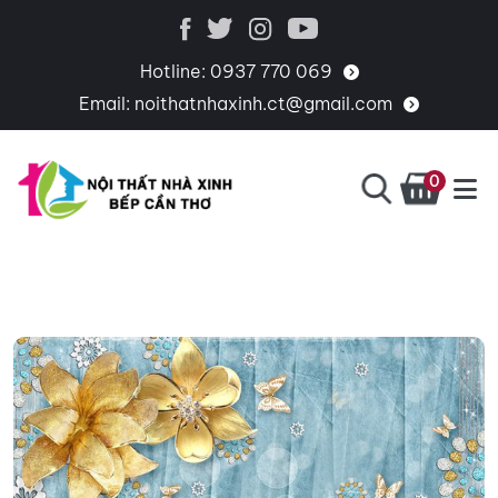
Hotline:
0937 770 069
Email:
noithatnhaxinh.ct@gmail.com
0
BẾP
CHUYÊN
CẦN
THIẾT
THƠ
KẾ,
THI
CÔNG,
CUNG
CẤP
PHỤ