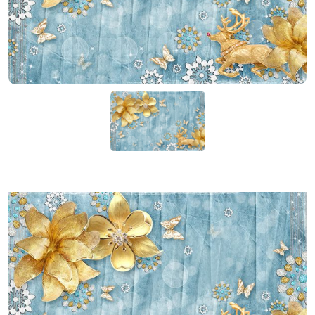
KIỆN
NGÀNH
BẾP