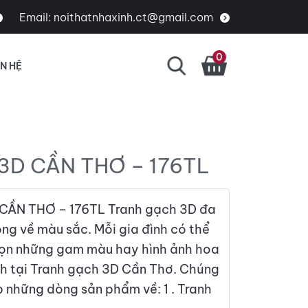
Email:
noithatnhaxinh.ct@gmail.com
0
ÊN HỆ
3D CẦN THƠ – 176TL
ẦN THƠ – 176TL Tranh gạch 3D đa
ộng về màu sắc. Mỗi gia đình có thể
họn những gam màu hay hình ảnh hoa
ch tại Tranh gạch 3D Cần Thơ. Chúng
p những dòng sản phẩm về: 1 . Tranh