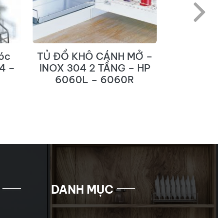
óc
TỦ ĐỒ KHÔ CÁNH MỞ –
TỦ ĐỒ K
4 –
INOX 304 2 TẦNG – HP
INOX 3
6060L – 6060R
FBO 
DANH MỤC