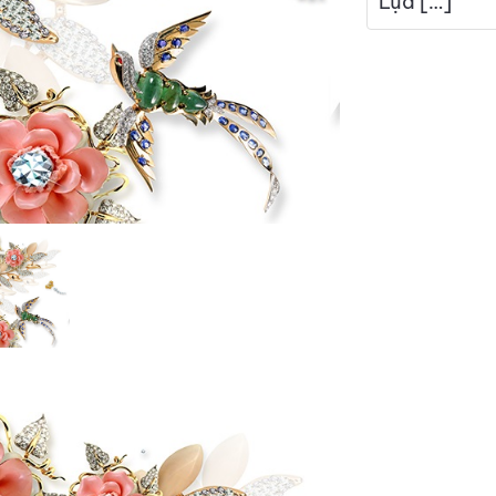
Lụa […]