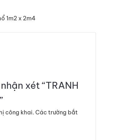
khổ 1m2 x 2m4
n nhận xét “TRANH
”
hị công khai.
Các trường bắt