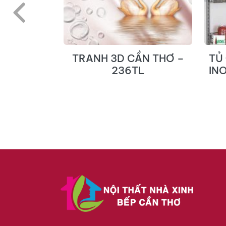
N THƠ –
TRANH 3D CẦN THƠ –
TỦ
L
236TL
IN