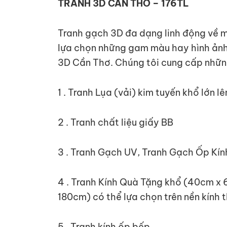
TRANH 3D CẦN THƠ – 176TL
Tranh gạch 3D đa dạng linh động về mà
lựa chọn những gam màu hay hình ảnh 
3D Cần Thơ. Chúng tôi cung cấp nhữn
1 . Tranh Lụa (vải) kim tuyến khổ lớn 
2 . Tranh chất liệu giấy BB
3 . Tranh Gạch UV, Tranh Gạch Ốp Kín
4 . Tranh Kính Quà Tặng khổ (40cm x 
180cm) có thể lựa chọn trên nền kính 
5 . Tranh kính ốp bếp