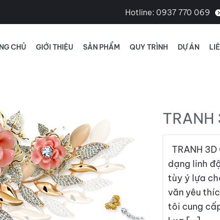
Hotline:
0937 770 069
NG CHỦ
GIỚI THIỆU
SẢN PHẨM
QUY TRÌNH
DỰ ÁN
LI
TRANH 
TRANH 3D C
dạng linh đ
tùy ý lựa c
văn yêu thí
tôi cung cấ