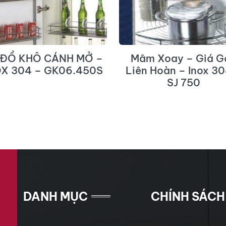
 ĐỒ KHÔ CÁNH MỞ –
Mâm Xoay – Giá G
OX 304 – GK06.450S
Liên Hoàn – Inox 30
SJ 750
DANH MỤC
CHÍNH SÁCH