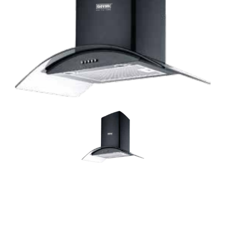
KIỆN
NGÀNH
BẾP