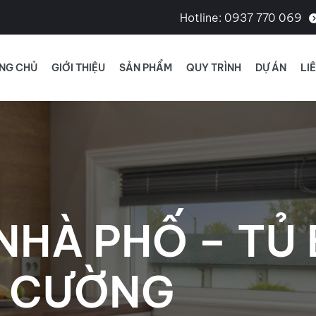
Hotline:
0937 770 069
NG CHỦ
GIỚI THIỆU
SẢN PHẨM
QUY TRÌNH
DỰ ÁN
LI
NHÀ PHỐ – TỦ 
N CƯỜNG