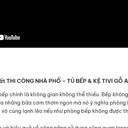
thất THI CÔNG NHÀ PHỐ – TỦ BẾP & KỆ TIVI GỖ
ếp chính là không gian không thể thiếu. Bếp không 
ra những bữa cơm thơm ngon mà nó ý nghĩa phòng 
ên vô cùng lạnh lẽo nếu như phòng bếp không được th
p và hiệu quả về công năng sử dụng cũng quan trọ