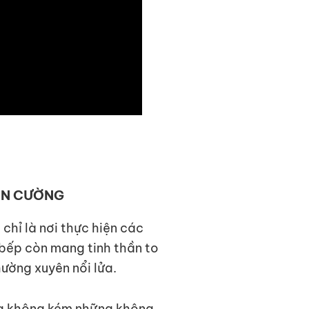
 AN CƯỜNG
chỉ là nơi thực hiện các
bếp còn mang tinh thần to
ường xuyên nổi lửa.
ng không kém những không