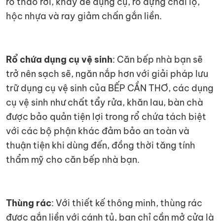
rổ tháo rời, khay để dụng cụ, rổ đựng chai lọ,
hộc nhựa và ray giảm chấn gắn liền.
Rổ chứa dụng cụ vệ sinh
: Căn bếp nhà bạn sẽ
trở nên sạch sẽ, ngăn nắp hơn với giải pháp lưu
trữ dụng cụ vệ sinh của BẾP CẦN THƠ, các dụng
cụ vệ sinh như chất tẩy rửa, khăn lau, bàn chà
được bảo quản tiện lợi trong rổ chứa tách biệt
với các bộ phận khác đảm bảo an toàn và
thuận tiện khi dùng đến, đồng thời tăng tính
thẩm mỹ cho căn bếp nhà bạn.
Thùng rác
: Với thiết kế thông minh, thùng rác
được gắn liền với cánh tủ, bạn chỉ cần mở cửa là