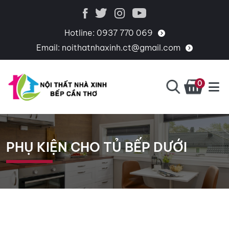
Hotline:
0937 770 069
Email:
noithatnhaxinh.ct@gmail.com
0
BẾP
CHUYÊN
CẦN
THIẾT
THƠ
KẾ,
PHỤ KIỆN CHO TỦ BẾP DƯỚI
THI
CÔNG,
CUNG
CẤP
PHỤ