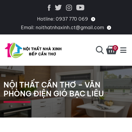
Hotline:
0937 770 069
Email:
noithatnhaxinh.ct@gmail.com
0
BẾP
CHUYÊN
CẦN
THIẾT
THƠ
KẾ,
NỘI THẤT CẦN THƠ – VĂN
THI
PHÒNG ĐIỆN GIÓ BẠC LIÊU
CÔNG,
CUNG
CẤP
PHỤ