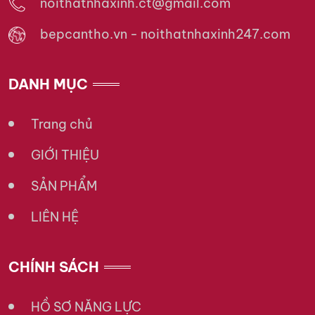
noithatnhaxinh.ct@gmail.com
bepcantho.vn - noithatnhaxinh247.com
DANH MỤC
Trang chủ
GIỚI THIỆU
SẢN PHẨM
LIÊN HỆ
CHÍNH SÁCH
HỒ SƠ NĂNG LỰC