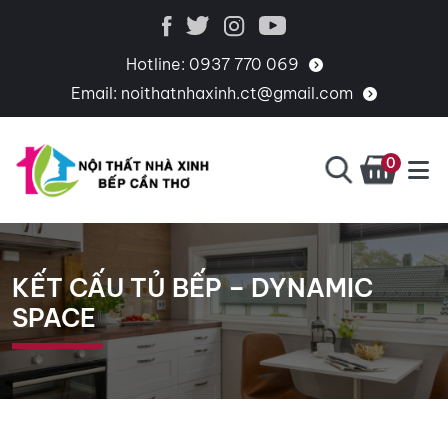
Hotline:
0937 770 069
Email:
noithatnhaxinh.ct@gmail.com
0
BẾP
CHUYÊN
CẦN
THIẾT
THƠ
KẾ,
KẾT CẤU TỦ BẾP – DYNAMIC
THI
SPACE
CÔNG,
CUNG
CẤP
PHỤ