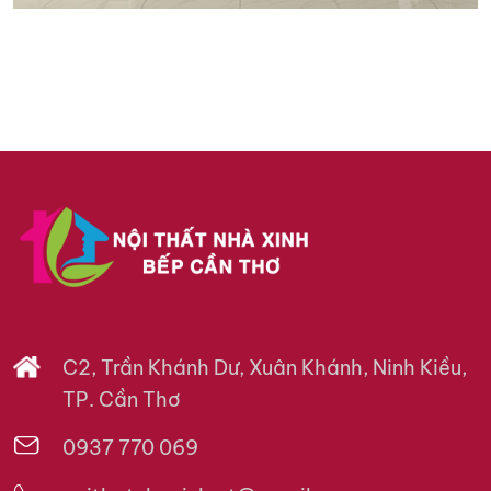
C2, Trần Khánh Dư, Xuân Khánh, Ninh Kiều,
TP. Cần Thơ
0937 770 069