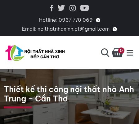
Hotline:
0937 770 069
Email:
noithatnhaxinh.ct@gmail.com
0
BẾP
CHUYÊN
CẦN
THIẾT
THƠ
KẾ,
Thiết kế thi công nội thất nhà Anh
THI
Trung – Cần Thơ
CÔNG,
CUNG
CẤP
PHỤ